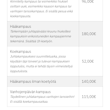
96,00€
Kiinnitetty kampaus tai esimerkiksi hiukset
osittain auki, esimerkiksi kaason kampaus tai
vanhojen tanssikampaus. Ei sisällä pesua eikä
koekampausta.
Hääkampaus
Tärkeimpään juhlapäivääsi kruunu hiuksillesi
180,00€
kampauksiin erikoistuneiden kampaajiemme
tekemänä. Sisältää 1h koetyön.
Koekampaus
Juhlakampauksesi suunnitteluaika, jossa
52,00€
käydään läpi toiveet ja tulevan kampauksen
lopputulos, mutta ei tehdä täysin viimeisteltyä
lopputulosta.
Hääkampaus ilman koetyötä
140,00€
Vanhojenpäivän kampaus
115,00€
Täydellinen juhlakampaus vanhojen tansseihin!
Ei sisällä koekampausaikaa.