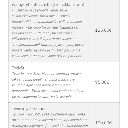
Värjäys yhdellä värillä (sis.leikkauksen)
Hiusten värjäys yhdellä värillä sekä
siistimisleikkaus. Tämä aika ei sovellu
moniväreihin tai raidoituksiin, valitse tuolloin
moniväri- tai raidoituspalvelu. Halutessasi
125,00€
leikkaukseen uutta malli, tai reilumpaa
leikkausta valitse lisäpalveluna valikosta
"mallinmuutosleikkaus värjäyksen yhteydessä".
Muista valita myös oikea hiusten pituus, lue
kuvaukset, jotta osaat valita oikean pituuden!
Tyviväri
Tyviväri, max 3cm. Hinta on suuntaa antava
alkaen hinta, lopullinen hinta määräytyy
95,00€
käytetyn ajan sekä ainekustannusten
perusteella. Tämä aika ei riitä vaalennustöihin
tai esivaalennusta vaativiin tyviväreihin.
Tyviväri ja Leikkaus
Tyviväri, max 3cm. sekä hiustenleikkaus. Hinta
on suuntaa antava alkaen hinta, lopullinen hinta
120,00€
määräytyy käytetyn ajan sekä ainekustannusten