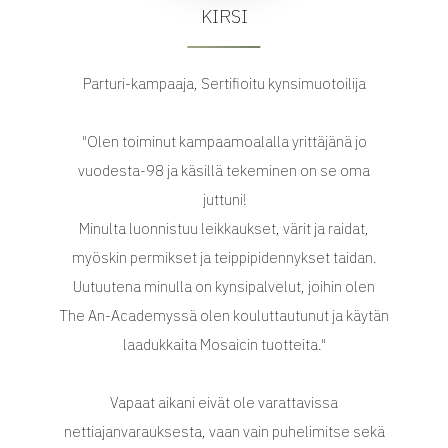
KIRSI
Parturi-kampaaja, Sertifioitu kynsimuotoilija
"Olen toiminut kampaamoalalla yrittäjänä jo
vuodesta-98 ja käsillä tekeminen on se oma
juttuni!
Minulta luonnistuu leikkaukset, värit ja raidat,
myöskin permikset ja teippipidennykset taidan.
Uutuutena minulla on kynsipalvelut, joihin olen
The An-Academyssä olen kouluttautunut ja käytän
laadukkaita Mosaicin tuotteita."
Vapaat aikani eivät ole varattavissa
nettiajanvarauksesta, vaan vain puhelimitse sekä