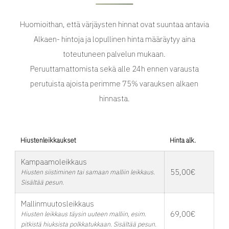
Huomioithan, että värjäysten hinnat ovat suuntaa antavia
Alkaen- hintoja ja lopullinen hinta määräytyy aina
toteutuneen palvelun mukaan.
Peruuttamattomista sekä alle 24h ennen varausta
perutuista ajoista perimme 75% varauksen alkaen
hinnasta.
Hiustenleikkaukset
Hinta alk.
Kampaamoleikkaus
55,00€
Hiusten siistiminen tai samaan malliin leikkaus.
Sisältää pesun.
Mallinmuutosleikkaus
69,00€
Hiusten leikkaus täysin uuteen malliin, esim.
pitkistä hiuksista polkkatukkaan. Sisältää pesun.