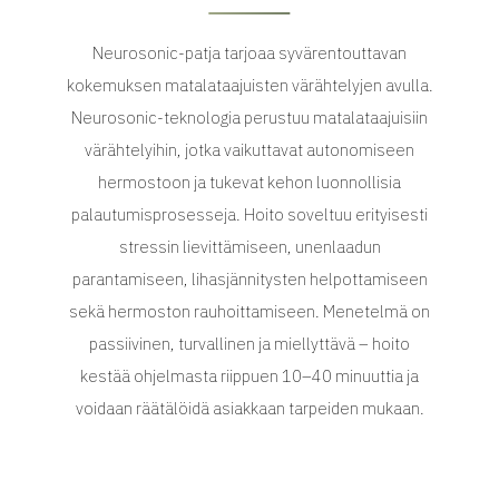
Neurosonic-patja tarjoaa syvärentouttavan
kokemuksen matalataajuisten värähtelyjen avulla.
Neurosonic-teknologia perustuu matalataajuisiin
värähtelyihin, jotka vaikuttavat autonomiseen
hermostoon ja tukevat kehon luonnollisia
palautumisprosesseja. Hoito soveltuu erityisesti
stressin lievittämiseen, unenlaadun
parantamiseen, lihasjännitysten helpottamiseen
sekä hermoston rauhoittamiseen. Menetelmä on
passiivinen, turvallinen ja miellyttävä – hoito
kestää ohjelmasta riippuen 10–40 minuuttia ja
voidaan räätälöidä asiakkaan tarpeiden mukaan.