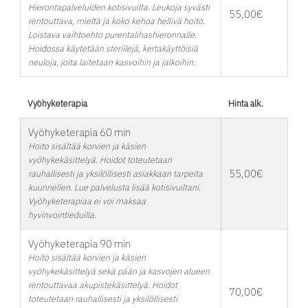
Hierontapalveluiden kotisivuilta. Leukoja syvästi
55,00€
rentouttava, mieltä ja koko kehoa hellivä hoito.
Loistava vaihtoehto purentalihashieronnalle.
Hoidossa käytetään steriilejä, kertakäyttöisiä
neuloja, joita laitetaan kasvoihin ja jalkoihin.
Vyöhyketerapia
Hinta alk.
Vyöhyketerapia 60 min
Hoito sisältää korvien ja käsien
vyöhykekäsittelyä. Hoidot toteutetaan
55,00€
rauhallisesti ja yksilöllisesti asiakkaan tarpeita
kuunnellen. Lue palvelusta lisää kotisivuiltani.
Vyöhyketerapiaa ei voi maksaa
hyvinvointieduilla.
Vyöhyketerapia 90 min
Hoito sisältää korvien ja käsien
vyöhykekäsittelyä sekä pään ja kasvojen alueen
rentouttavaa akupistekäsittelyä. Hoidot
70,00€
toteutetaan rauhallisesti ja yksilöllisesti