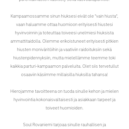
Kampaamossamme sinun hiuksesi eivät ole "vain hiusta",
vaan haluamme ottaa huomioon erityisesti hiustesi
hyvinvoinnin ja toteuttaa toiveesi unelmiesi hiuksista
ammattitaidolla. Olemme erikoistuneet erityisesti pitkien
hiusten moniväritöihin ja vaativiin raidoituksiin sekä
hiustenpidennyksiin, mutta mielellämme teemme toki
kaikkia parturi-kampaamon palveluita. Olet siis tervetullut
osaaviin käsiimme millaisilla hiuksilla tahansa!
Hierojamme tavoitteena on tuoda sinulle kehon ja mielen
hyvinvointia kokonaisvaltaisesti ja asiakkaan tarpeet ja
toiveet huomioiden.
Soul Rovaniemi tarjoaa sinulle rauhallisen ja