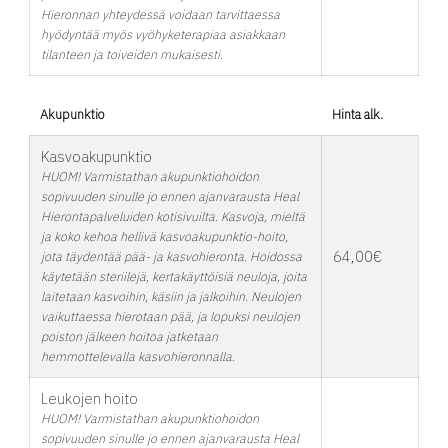
Hieronnan yhteydessä voidaan tarvittaessa
hyödyntää myös vyöhyketerapiaa asiakkaan
tilanteen ja toiveiden mukaisesti.
Akupunktio
Hinta alk.
Kasvoakupunktio
HUOM! Varmistathan akupunktiohoidon
sopivuuden sinulle jo ennen ajanvarausta Heal
Hierontapalveluiden kotisivuilta. Kasvoja, mieltä
ja koko kehoa hellivä kasvoakupunktio-hoito,
64,00€
jota täydentää pää- ja kasvohieronta. Hoidossa
käytetään steriilejä, kertakäyttöisiä neuloja, joita
laitetaan kasvoihin, käsiin ja jalkoihin. Neulojen
vaikuttaessa hierotaan pää, ja lopuksi neulojen
poiston jälkeen hoitoa jatketaan
hemmottelevalla kasvohieronnalla.
Leukojen hoito
HUOM! Varmistathan akupunktiohoidon
sopivuuden sinulle jo ennen ajanvarausta Heal