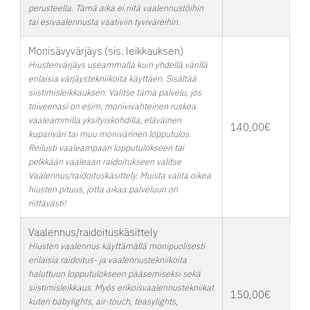
perusteella. Tämä aika ei riitä vaalennustöihin
tai esivaalennusta vaativiin tyviväreihin.
Monisävyvärjäys (sis. leikkauksen)
Hiustenvärjäys useammalla kuin yhdellä värillä
erilaisia värjäystekniikoita käyttäen. Sisältää
siistimisleikkauksen. Valitse tämä palvelu, jos
toiveenasi on esim. monivivahteinen ruskea
vaaleammilla yksityiskohdilla, eläväinen
140,00€
kupariväri tai muu monivärinen lopputulos.
Reilusti vaaleampaan lopputulokseen tai
pelkkään vaaleaan raidoitukseen valitse
Vaalennus/raidoituskäsittely. Muista valita oikea
hiusten pituus, jotta aikaa palveluun on
riittävästi!
Vaalennus/raidoituskäsittely
Hiusten vaalennus käyttämällä monipuolisesti
erilaisia raidoitus- ja vaalennustekniikoita
haluttuun lopputulokseen pääsemiseksi sekä
siistimisleikkaus. Myös erikoisvaalennustekniikat
150,00€
kuten babylights, air-touch, teasylights,