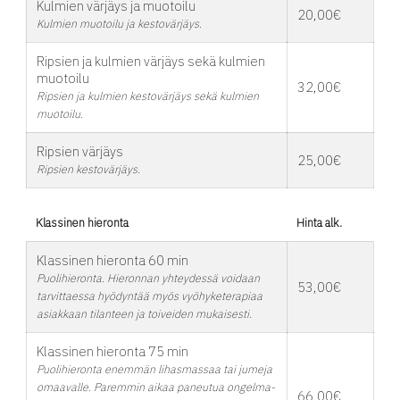
Kulmien värjäys ja muotoilu
20,00€
Kulmien muotoilu ja kestovärjäys.
Ripsien ja kulmien värjäys sekä kulmien
muotoilu
32,00€
Ripsien ja kulmien kestovärjäys sekä kulmien
muotoilu.
Ripsien värjäys
25,00€
Ripsien kestovärjäys.
Klassinen hieronta
Hinta alk.
Klassinen hieronta 60 min
Puolihieronta. Hieronnan yhteydessä voidaan
53,00€
tarvittaessa hyödyntää myös vyöhyketerapiaa
asiakkaan tilanteen ja toiveiden mukaisesti.
Klassinen hieronta 75 min
Puolihieronta enemmän lihasmassaa tai jumeja
omaavalle. Paremmin aikaa paneutua ongelma-
66,00€