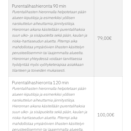
Purentalihashieronta 90 min
Purentalihasten hieronnalla helpotetaan pään
alueen kiputiloja ja esimerkiksi yöllisen
narskuttelun aiheuttamia jännitystiloja.
Hieronnan aikana käsitellään purentalihaksia
suun ulko- ja sisäpuolelta sekä pään, kaulan ja
79,00€
niska-hartiaseudun aluetta. Pitempi aika
mahdollistaa ympäröivien lihasten käsittelyn
perusteellisemmin tai laajemmalta alueelta.
Hieronnan yhteydessä voidaan tarvittaessa
hyödyntää myös vyöhyketerapiaa asiakkaan
tilanteen ja toiveiden mukaisesti.
Purentalihashieronta 120 min
Purentalihasten hieronnalla helpotetaan pään
alueen kiputiloja ja esimerkiksi yöllisen
narskuttelun aiheuttamia jännitystiloja.
Hieronnan aikana käsitellään purentalihaksia
suun ulko- ja sisäpuolelta sekä pään, kaulan ja
100,00€
niska-hartiaseudun aluetta. Pitempi aika
mahdollistaa ympäröivien lihasten käsittelyn
perusteellisemmin tai laajemmalta alueelta.