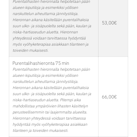
Purentalihasten hieronnalla helpotetaan pään
alueen kiputiloja ja esimerkiksi yöllisen
narskuttelun aiheuttamia jännitystiloja.
Hieronnan aikana käsitellään purentalihaksia
53,00€
suun ulko- ja sisäpuolelta sekä pään, kaulan ja
niska-hartiaseudun aluetta. Hieronnan
yhteydessä voidaan tarvittaessa hyödyntää
myös vyöhyketerapiaa asiakkaan tilanteen ja
toiveiden mukaisesti.
Purentalihashieronta 75 min
Purentalihasten hieronnalla helpotetaan pään
alueen kiputiloja ja esimerkiksi yöllisen
narskuttelun aiheuttamia jännitystiloja.
Hieronnan aikana käsitellään purentalihaksia
suun ulko- ja sisäpuolelta sekä pään, kaulan ja
66,00€
niska-hartiaseudun aluetta. Pitempi aika
mahdollistaa ympäröivien lihasten käsittelyn
perusteellisemmin tai laajemmalta alueelta.
Hieronnan yhteydessä voidaan tarvittaessa
hyödyntää myös vyöhyketerapiaa asiakkaan
tilanteen ja toiveiden mukaisesti.