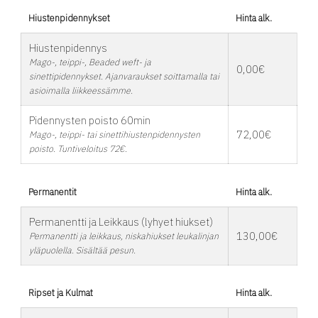
Hiustenpidennykset
Hinta alk.
Hiustenpidennys
Mago-, teippi-, Beaded weft- ja
0,00€
sinettipidennykset. Ajanvaraukset soittamalla tai
asioimalla liikkeessämme.
Pidennysten poisto 60min
72,00€
Mago-, teippi- tai sinettihiustenpidennysten
poisto. Tuntiveloitus 72€.
Permanentit
Hinta alk.
Permanentti ja Leikkaus (lyhyet hiukset)
130,00€
Permanentti ja leikkaus, niskahiukset leukalinjan
yläpuolella. Sisältää pesun.
Ripset ja Kulmat
Hinta alk.