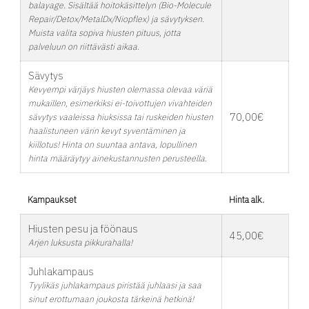
balayage. Sisältää hoitokäsittelyn (Bio-Molecule
Repair/Detox/MetalDx/Niopflex) ja sävytyksen.
Muista valita sopiva hiusten pituus, jotta
palveluun on riittävästi aikaa.
Sävytys
Kevyempi värjäys hiusten olemassa olevaa väriä
mukaillen, esimerkiksi ei-toivottujen vivahteiden
70,00€
sävytys vaaleissa hiuksissa tai ruskeiden hiusten
haalistuneen värin kevyt syventäminen ja
kiillotus! Hinta on suuntaa antava, lopullinen
hinta määräytyy ainekustannusten perusteella.
Kampaukset
Hinta alk.
Hiusten pesu ja föönaus
45,00€
Arjen luksusta pikkurahalla!
Juhlakampaus
Tyylikäs juhlakampaus piristää juhlaasi ja saa
sinut erottumaan joukosta tärkeinä hetkinä!