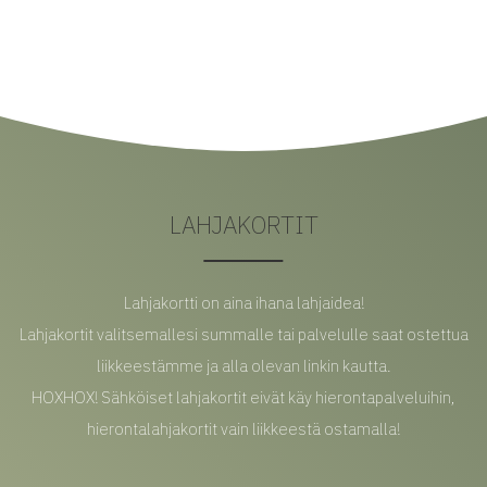
LAHJAKORTIT
Lahjakortti on aina ihana lahjaidea!
Lahjakortit valitsemallesi summalle tai palvelulle saat ostettua
liikkeestämme ja alla olevan linkin kautta.
HOXHOX! Sähköiset lahjakortit eivät käy hierontapalveluihin,
hierontalahjakortit vain liikkeestä ostamalla!